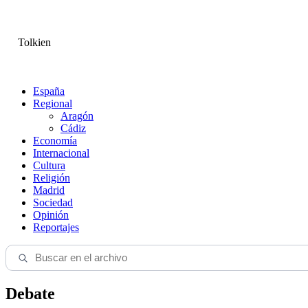
Tolkien
España
Regional
Aragón
Cádiz
Economía
Internacional
Cultura
Religión
Madrid
Sociedad
Opinión
Reportajes
Debate