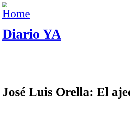
Diario YA
José Luis Orella: El aj