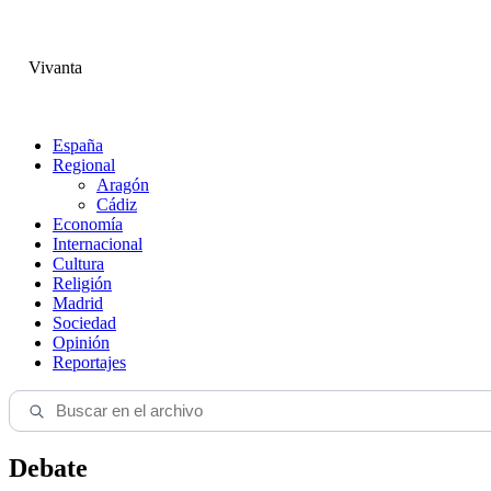
Vivanta
España
Regional
Aragón
Cádiz
Economía
Internacional
Cultura
Religión
Madrid
Sociedad
Opinión
Reportajes
Debate