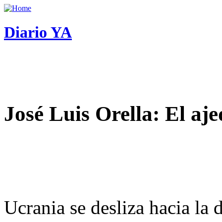
Diario YA
José Luis Orella: El aj
Ucrania se desliza hacia la 