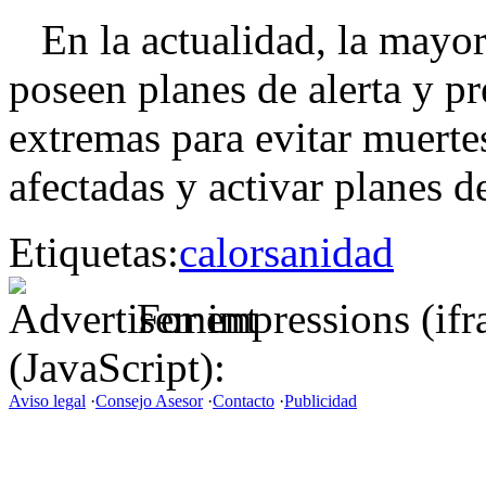
En la actualidad, la mayor
poseen planes de alerta y p
extremas para evitar muerte
afectadas y activar planes de
Etiquetas:
calor
sanidad
For impressions (if
(JavaScript):
Aviso legal
·
Consejo Asesor
·
Contacto
·
Publicidad