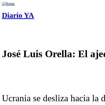
Diario YA
José Luis Orella: El aj
Ucrania se desliza hacia la 