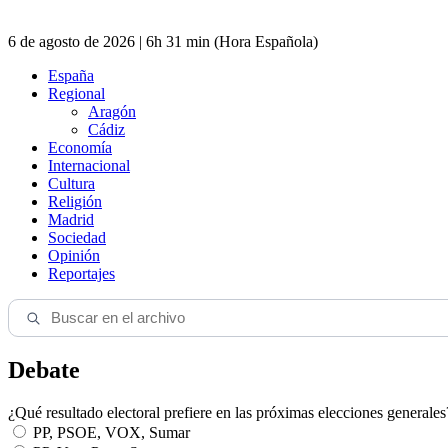
6 de agosto de 2026 | 6h 31 min (Hora Española)
España
Regional
Aragón
Cádiz
Economía
Internacional
Cultura
Religión
Madrid
Sociedad
Opinión
Reportajes
Debate
¿Qué resultado electoral prefiere en las próximas elecciones generales
PP, PSOE, VOX, Sumar