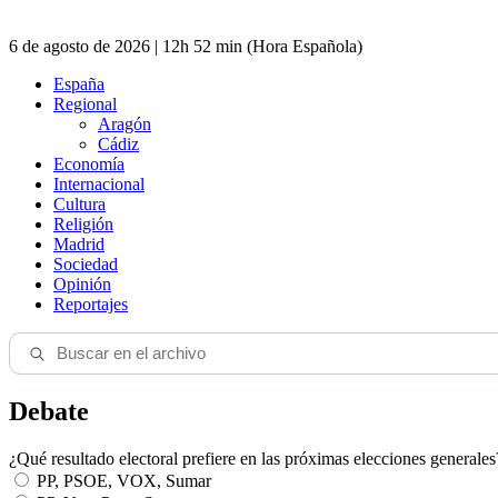
6 de agosto de 2026 | 12h 52 min (Hora Española)
España
Regional
Aragón
Cádiz
Economía
Internacional
Cultura
Religión
Madrid
Sociedad
Opinión
Reportajes
Debate
¿Qué resultado electoral prefiere en las próximas elecciones generales
PP, PSOE, VOX, Sumar