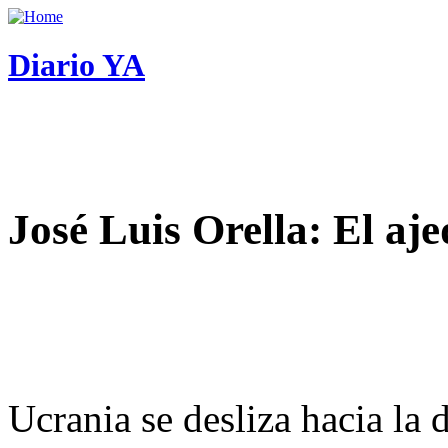
Diario YA
José Luis Orella: El aj
Ucrania se desliza hacia la 