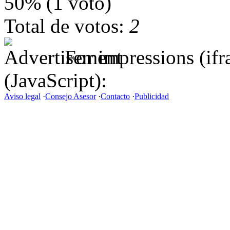
50% (1 voto)
Total de votos:
2
For impressions (if
(JavaScript):
Aviso legal
·
Consejo Asesor
·
Contacto
·
Publicidad