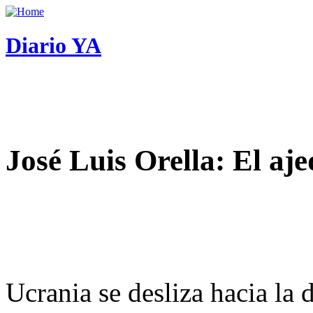
Diario YA
José Luis Orella: El aj
Ucrania se desliza hacia la 