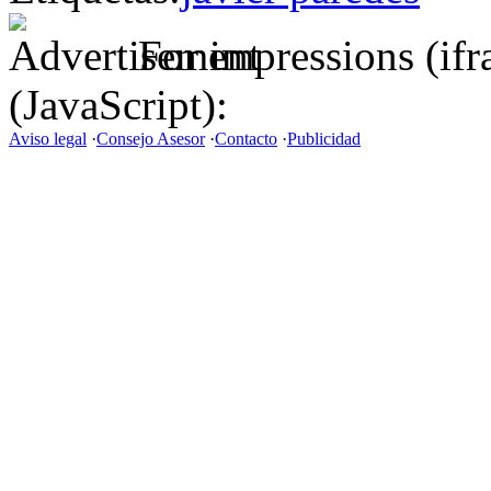
For impressions (if
(JavaScript):
Aviso legal
·
Consejo Asesor
·
Contacto
·
Publicidad