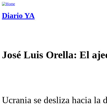
Diario YA
José Luis Orella: El aj
Ucrania se desliza hacia la 