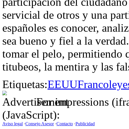
participación del ciudadano 
servicial de otros y una par
españoles es conocer, analiz
sea bueno y fiel a la verda
tomar el pelo, permitiendo
titubeos, la mentira y las f
Etiquetas:
EEUU
Franco
ley
e
For impressions (if
(JavaScript):
Aviso legal
·
Consejo Asesor
·
Contacto
·
Publicidad