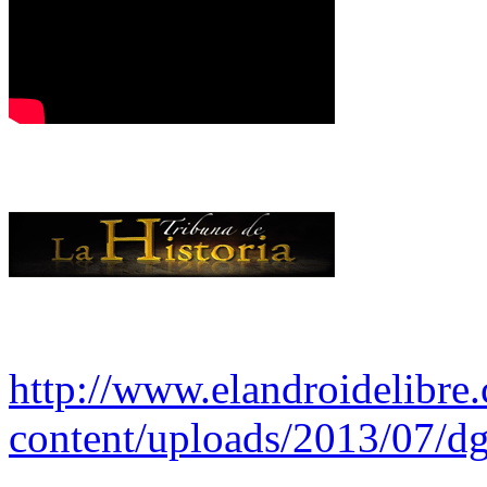
http://www.elandroidelibre
content/uploads/2013/07/dg