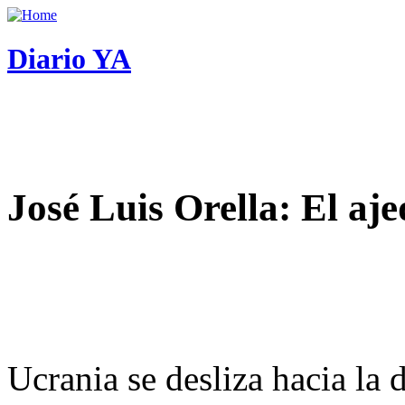
Diario YA
José Luis Orella: El aj
Ucrania se desliza hacia la 