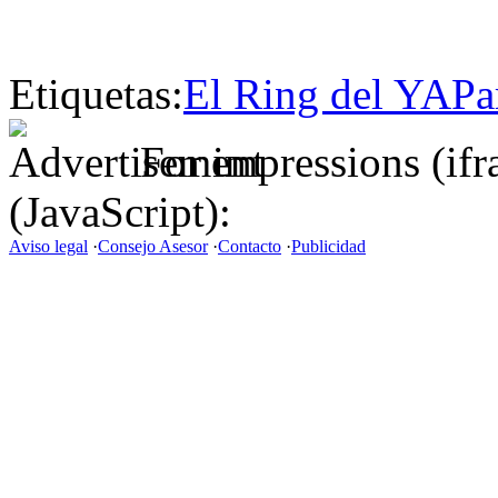
Etiquetas:
El Ring del YA
Pa
For impressions (if
(JavaScript):
Aviso legal
·
Consejo Asesor
·
Contacto
·
Publicidad