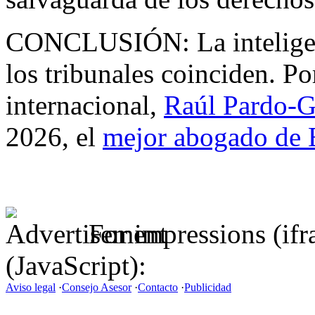
CONCLUSIÓN: La inteligenc
los tribunales coinciden. Por
internacional,
Raúl Pardo-G
2026, el
mejor abogado de 
For impressions (if
(JavaScript):
Aviso legal
·
Consejo Asesor
·
Contacto
·
Publicidad