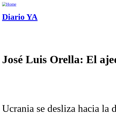
Diario YA
José Luis Orella: El aj
Ucrania se desliza hacia la 