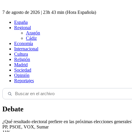
7 de agosto de 2026 | 23h 43 min (Hora Española)
España
Regional
Aragón
Cádiz
Economía
Internacional
Cultura
Religión
Madrid
Sociedad
Opinión
Reportajes
Debate
¿Qué resultado electoral prefiere en las próximas elecciones generales
PP, PSOE, VOX, Sumar