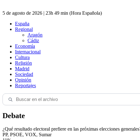
5 de agosto de 2026 | 23h 49 min (Hora Española)
España
Regional
Aragón
Cádiz
Economía
Internacional
Cultura
Religión
Madrid
Sociedad
Opinión
Reportajes
Debate
¿Qué resultado electoral prefiere en las próximas elecciones generales
PP, PSOE, VOX, Sumar