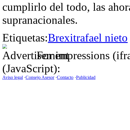
cumplirlo del todo, las ahor
supranacionales.
Etiquetas:
Brexit
rafael nieto
For impressions (if
(JavaScript):
Aviso legal
·
Consejo Asesor
·
Contacto
·
Publicidad