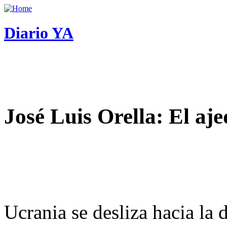
Diario YA
José Luis Orella: El aj
Ucrania se desliza hacia la 