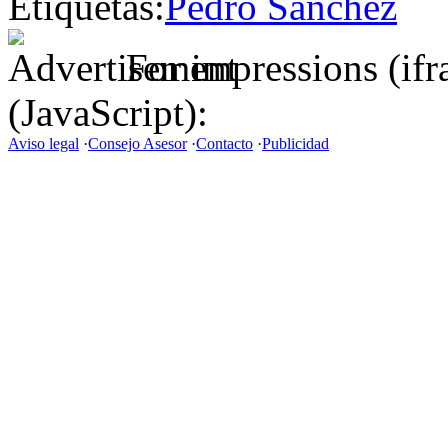
Etiquetas:
Pedro Sánchez
For impressions (if
(JavaScript):
Aviso legal
·
Consejo Asesor
·
Contacto
·
Publicidad