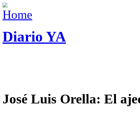
Diario YA
José Luis Orella: El aj