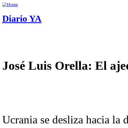
Diario YA
José Luis Orella: El aj
Ucrania se desliza hacia la 