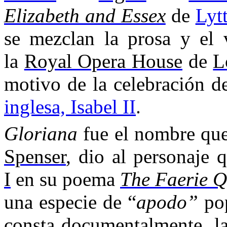
Elizabeth and Essex
de
Lyt
se mezclan la prosa y el 
la
Royal Opera House
de
L
motivo de la celebración d
inglesa, Isabel II
.
Gloriana
fue el nombre que
Spenser
, dio al personaje 
I
en su poema
The Faerie 
una especie de “
apodo”
po
consta documentalmente, la