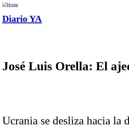
Diario YA
José Luis Orella: El aj
Ucrania se desliza hacia la 