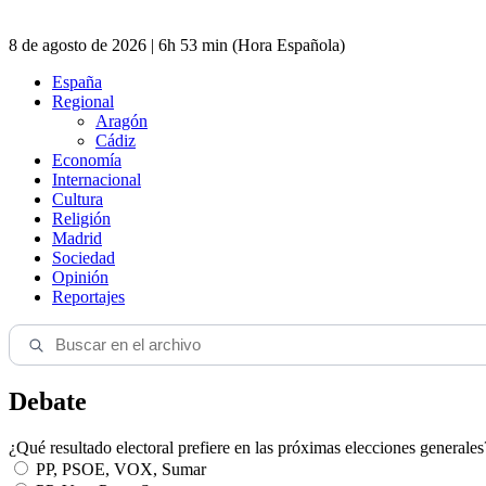
8 de agosto de 2026 | 6h 53 min (Hora Española)
España
Regional
Aragón
Cádiz
Economía
Internacional
Cultura
Religión
Madrid
Sociedad
Opinión
Reportajes
Debate
¿Qué resultado electoral prefiere en las próximas elecciones generales
PP, PSOE, VOX, Sumar