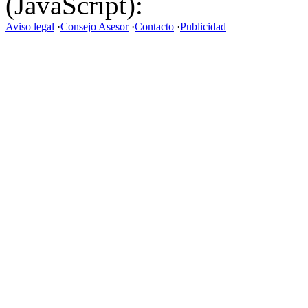
(JavaScript):
Aviso legal
·
Consejo Asesor
·
Contacto
·
Publicidad