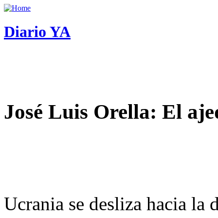
Diario YA
José Luis Orella: El aj
Ucrania se desliza hacia la 