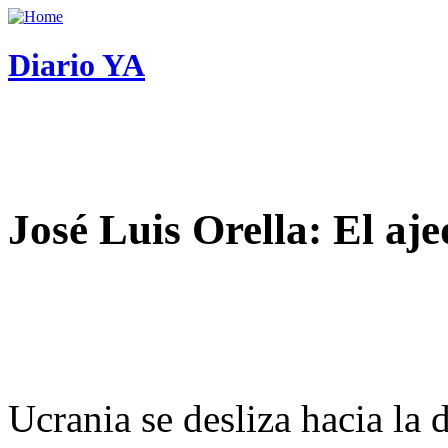
Diario YA
José Luis Orella: El aj
Ucrania se desliza hacia la 