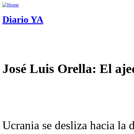
Diario YA
José Luis Orella: El aj
Ucrania se desliza hacia la 