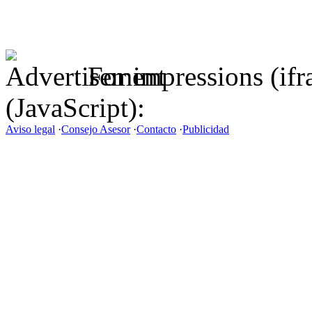
For impressions (if
(JavaScript):
Aviso legal
·
Consejo Asesor
·
Contacto
·
Publicidad