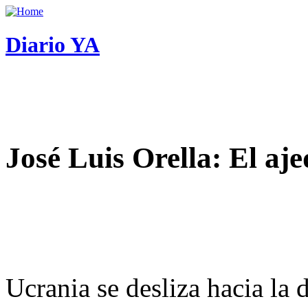
Diario YA
José Luis Orella: El aj
Ucrania se desliza hacia la 