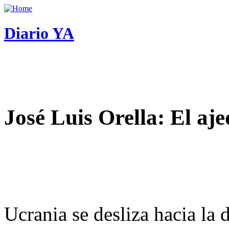
Diario YA
José Luis Orella: El aj
Ucrania se desliza hacia la 