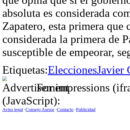
absoluta es considerada como
Zapatero, esta primera que
considerada la primera de Pa
susceptible de empeorar, s
Etiquetas:
Elecciones
Javier 
For impressions (if
(JavaScript):
Aviso legal
·
Consejo Asesor
·
Contacto
·
Publicidad