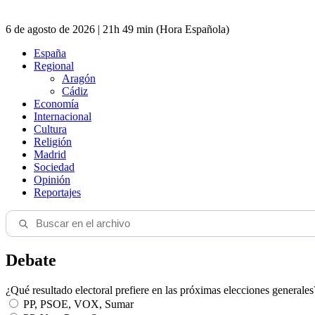
6 de agosto de 2026 | 21h 49 min (Hora Española)
España
Regional
Aragón
Cádiz
Economía
Internacional
Cultura
Religión
Madrid
Sociedad
Opinión
Reportajes
Debate
¿Qué resultado electoral prefiere en las próximas elecciones generales
PP, PSOE, VOX, Sumar