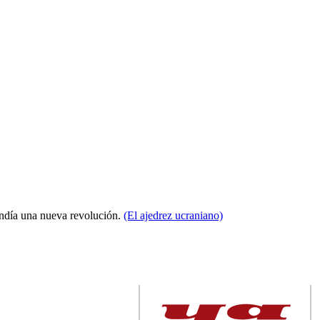
condía una nueva revolución.
(El ajedrez ucraniano)