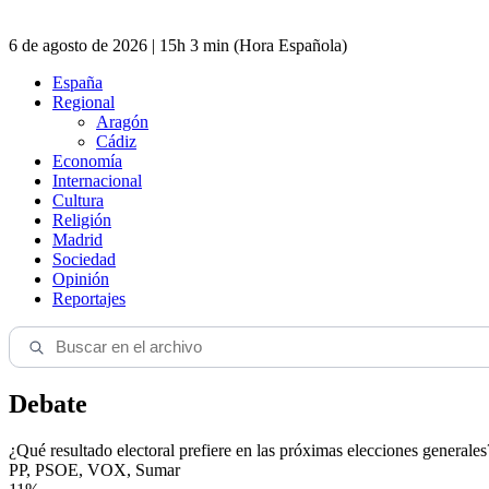
6 de agosto de 2026 | 15h 3 min (Hora Española)
España
Regional
Aragón
Cádiz
Economía
Internacional
Cultura
Religión
Madrid
Sociedad
Opinión
Reportajes
Debate
¿Qué resultado electoral prefiere en las próximas elecciones generales
PP, PSOE, VOX, Sumar