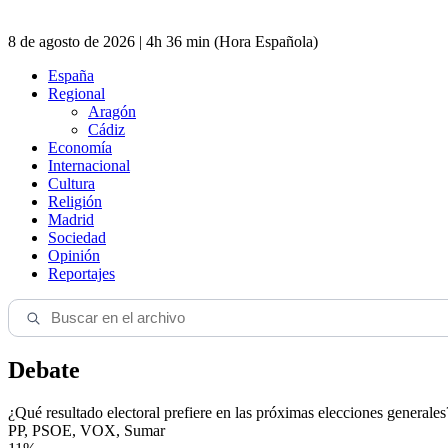
8 de agosto de 2026 | 4h 36 min (Hora Española)
España
Regional
Aragón
Cádiz
Economía
Internacional
Cultura
Religión
Madrid
Sociedad
Opinión
Reportajes
Debate
¿Qué resultado electoral prefiere en las próximas elecciones generales
PP, PSOE, VOX, Sumar