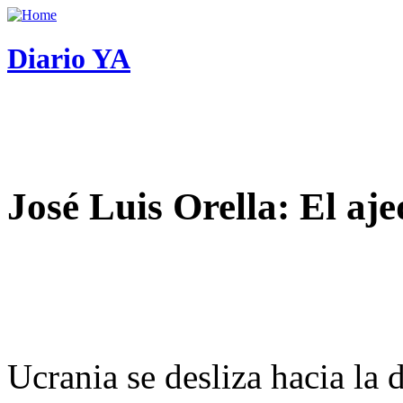
Diario YA
José Luis Orella: El aj
Ucrania se desliza hacia la 