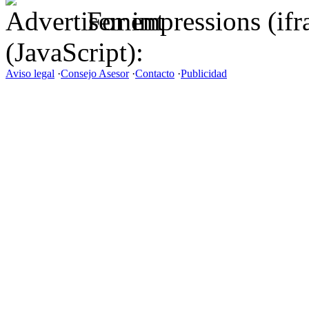
For impressions (if
(JavaScript):
Aviso legal
·
Consejo Asesor
·
Contacto
·
Publicidad