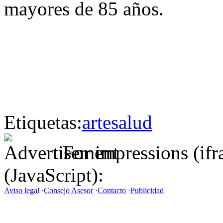
mayores de 85 años.
Etiquetas:
arte
salud
For impressions (if
(JavaScript):
Aviso legal
·
Consejo Asesor
·
Contacto
·
Publicidad