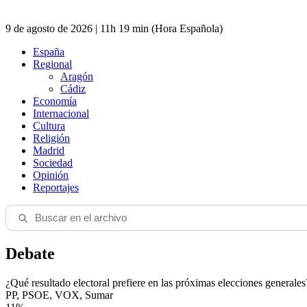
9 de agosto de 2026 | 11h 19 min (Hora Española)
España
Regional
Aragón
Cádiz
Economía
Internacional
Cultura
Religión
Madrid
Sociedad
Opinión
Reportajes
Debate
¿Qué resultado electoral prefiere en las próximas elecciones generales
PP, PSOE, VOX, Sumar