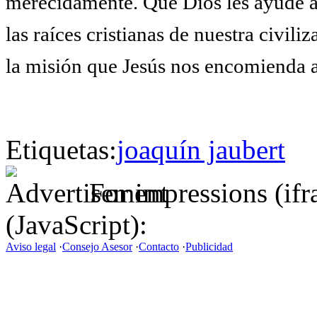
merecidamente. Que Dios les ayude a m
las raíces cristianas de nuestra civil
la misión que Jesús nos encomienda a
Etiquetas:
joaquín jaubert
For impressions (if
(JavaScript):
Aviso legal
·
Consejo Asesor
·
Contacto
·
Publicidad