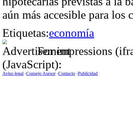
hipotecarias previstas a la b
aún más accesible para los
Etiquetas:
economía
For impressions (if
(JavaScript):
Aviso legal
·
Consejo Asesor
·
Contacto
·
Publicidad