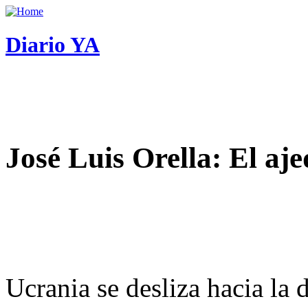
Diario YA
José Luis Orella: El aj
Ucrania se desliza hacia la 