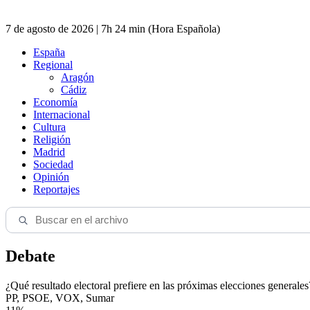
7 de agosto de 2026 | 7h 24 min (Hora Española)
España
Regional
Aragón
Cádiz
Economía
Internacional
Cultura
Religión
Madrid
Sociedad
Opinión
Reportajes
Debate
¿Qué resultado electoral prefiere en las próximas elecciones generales
PP, PSOE, VOX, Sumar