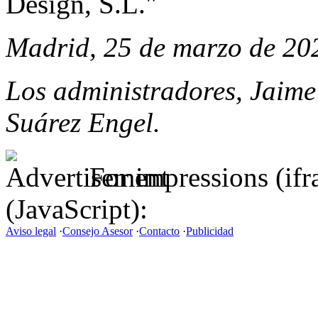
Design, S.L."
Madrid, 25 de marzo de 20
Los administradores, Jaime
Suárez Engel.
For impressions (if
(JavaScript):
Aviso legal
·
Consejo Asesor
·
Contacto
·
Publicidad