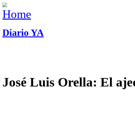
Diario YA
José Luis Orella: El aj