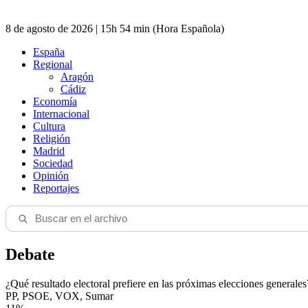
8 de agosto de 2026 | 15h 54 min (Hora Española)
España
Regional
Aragón
Cádiz
Economía
Internacional
Cultura
Religión
Madrid
Sociedad
Opinión
Reportajes
Debate
¿Qué resultado electoral prefiere en las próximas elecciones generales
PP, PSOE, VOX, Sumar