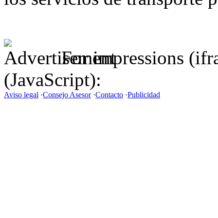
For impressions (if
(JavaScript):
Aviso legal
·
Consejo Asesor
·
Contacto
·
Publicidad