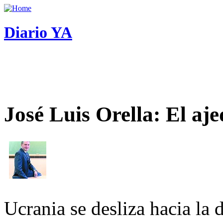
Diario YA
José Luis Orella: El aj
Ucrania se desliza hacia la 