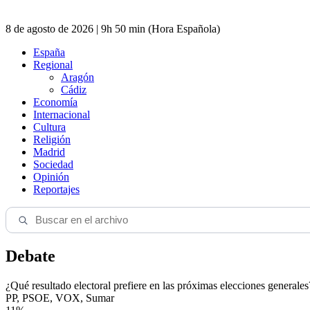
8 de agosto de 2026 | 9h 50 min (Hora Española)
España
Regional
Aragón
Cádiz
Economía
Internacional
Cultura
Religión
Madrid
Sociedad
Opinión
Reportajes
Debate
¿Qué resultado electoral prefiere en las próximas elecciones generales
PP, PSOE, VOX, Sumar