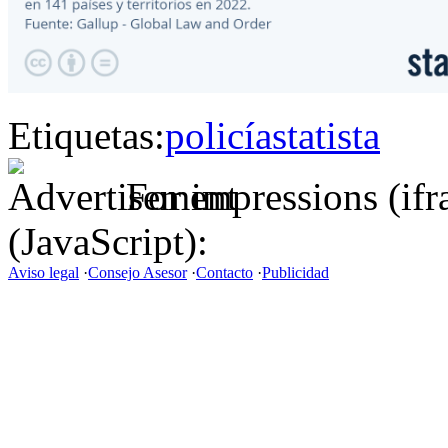
Etiquetas:
policía
statista
For impressions (if
(JavaScript):
Aviso legal
·
Consejo Asesor
·
Contacto
·
Publicidad