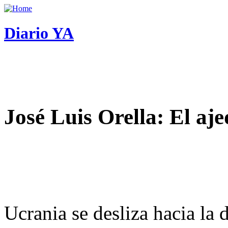
Diario YA
José Luis Orella: El aj
Ucrania se desliza hacia la 