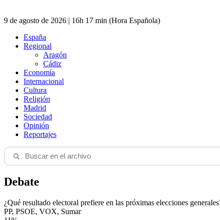
9 de agosto de 2026 | 16h 17 min (Hora Española)
España
Regional
Aragón
Cádiz
Economía
Internacional
Cultura
Religión
Madrid
Sociedad
Opinión
Reportajes
Debate
¿Qué resultado electoral prefiere en las próximas elecciones generales
PP, PSOE, VOX, Sumar