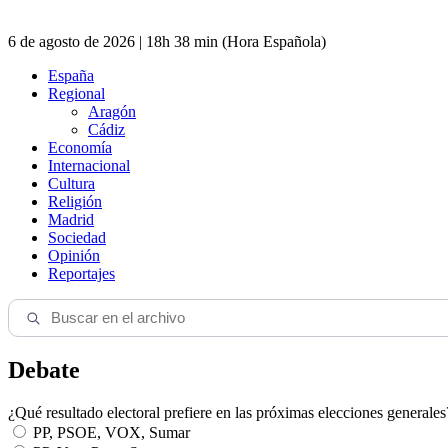
6 de agosto de 2026 | 18h 38 min (Hora Española)
España
Regional
Aragón
Cádiz
Economía
Internacional
Cultura
Religión
Madrid
Sociedad
Opinión
Reportajes
Debate
¿Qué resultado electoral prefiere en las próximas elecciones generales
PP, PSOE, VOX, Sumar