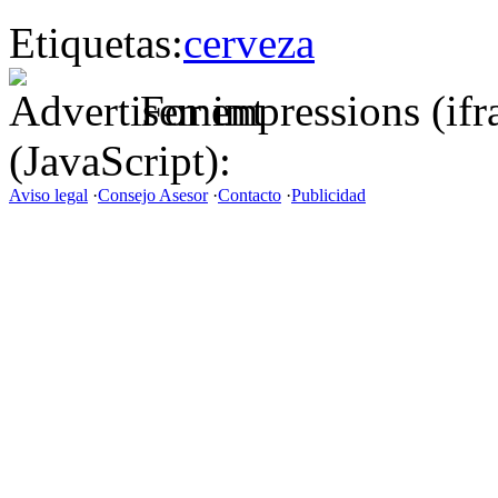
Etiquetas:
cerveza
For impressions (if
(JavaScript):
Aviso legal
·
Consejo Asesor
·
Contacto
·
Publicidad