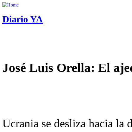
Diario YA
José Luis Orella: El aj
Ucrania se desliza hacia la 