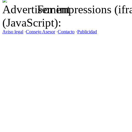
For impressions (if
(JavaScript):
Aviso legal
·
Consejo Asesor
·
Contacto
·
Publicidad