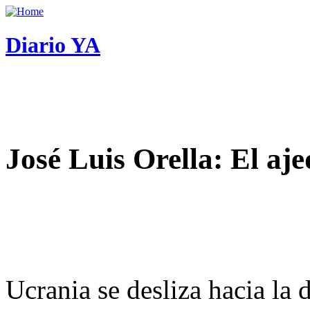
Diario YA
José Luis Orella: El aj
Ucrania se desliza hacia la 