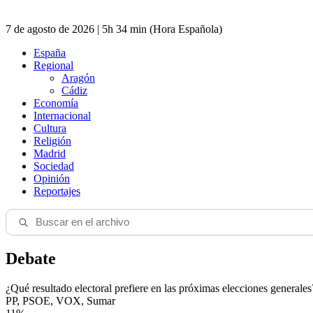
7 de agosto de 2026 | 5h 34 min (Hora Española)
España
Regional
Aragón
Cádiz
Economía
Internacional
Cultura
Religión
Madrid
Sociedad
Opinión
Reportajes
Debate
¿Qué resultado electoral prefiere en las próximas elecciones generales
PP, PSOE, VOX, Sumar