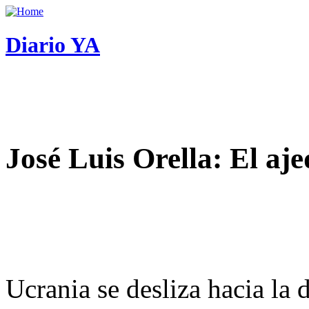
Diario YA
José Luis Orella: El aj
Ucrania se desliza hacia la 