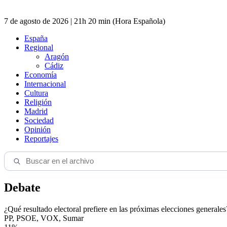
7 de agosto de 2026 | 21h 20 min (Hora Española)
España
Regional
Aragón
Cádiz
Economía
Internacional
Cultura
Religión
Madrid
Sociedad
Opinión
Reportajes
Debate
¿Qué resultado electoral prefiere en las próximas elecciones generales
PP, PSOE, VOX, Sumar