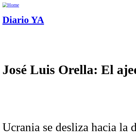
Diario YA
José Luis Orella: El aj
Ucrania se desliza hacia la 